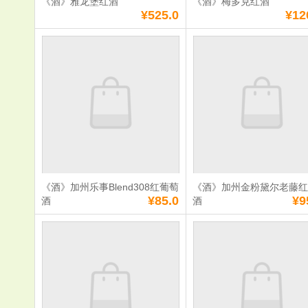
《酒》雅龙堡红酒
《酒》梅多克红酒
¥525.0
¥12
《酒》雅龙堡红酒
《酒》梅多
单价：
¥525.0
单价：
¥1200.0
数量：
数量：
总额：
¥525.0
总额：
¥1200.0
加入购物车
立即购买
加入购物车
立即购
《酒》加州乐事Blend308红葡萄
《酒》加州金粉黛尔老藤
满
0
元免费送货
满
0
元免费送货
¥85.0
¥9
酒
酒
《酒》加州乐事
《酒》加州
Blend308红葡萄
尔老藤红葡
酒
单价：
¥85.0
单价：
¥950.0