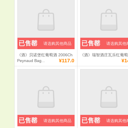
赤霞珠干红
单价：
¥90.0
单价：
¥150.0
数量：
数量：
总额：
¥90.0
总额：
¥150.0
已售罄
已售罄
请选购其他商品
请选购其他
加入购物车
立即购买
加入购物车
立即购
《酒》贝诺堡红葡萄酒 2006Ch
《酒》瑞智酒庄瓦乐红葡
满
0
元免费送货
满
0
元免费送货
¥117.0
¥1
Peynaud Bag...
已售罄
已售罄
请选购其他商品
请选购其他