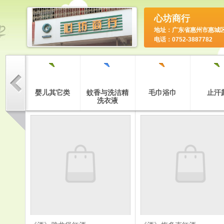
心坊商行
地址：广东省惠州市惠城
电话：0752-3887782
`
`
`
`
`
牙刷
婴儿其它类
蚊香与洗洁精
毛巾浴巾
止汗
洗衣液