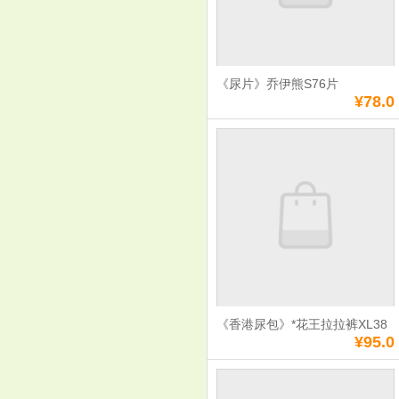
数量：
总额：
¥109.0
加入购物车
立即购买
《尿片》乔伊熊S76片
满
0
元免费送货
¥78.0
《尿片》乔伊熊
S76片
单价：
¥78.0
数量：
总额：
¥78.0
加入购物车
立即购买
《香港尿包》*花王拉拉裤XL38
满
0
元免费送货
¥95.0
《香港尿包》*花
王拉拉裤XL38