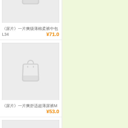
数量：
总额：
¥62.0
加入购物车
立即购买
《尿片》一片爽级薄棉柔裤中包
满
0
元免费送货
¥71.0
L34
《尿片》一片爽级
薄棉柔裤中包L34
单价：
¥71.0
数量：
总额：
¥71.0
加入购物车
立即购买
《尿片》一片爽舒适超薄尿裤M
满
0
元免费送货
¥53.0
《尿片》一片爽舒