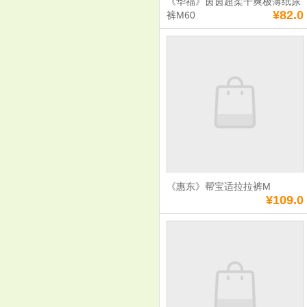
《华福》茵茵超柔干爽极薄纸尿
¥82.0
裤M60
《华福》茵茵超柔
干爽极薄纸尿裤
M60
单价：
¥82.0
数量：
总额：
¥82.0
加入购物车
立即购买
《惠东》帮宝适拉拉裤M
满
0
元免费送货
¥109.0
《惠东》帮宝适拉
拉裤M
单价：
¥109.0