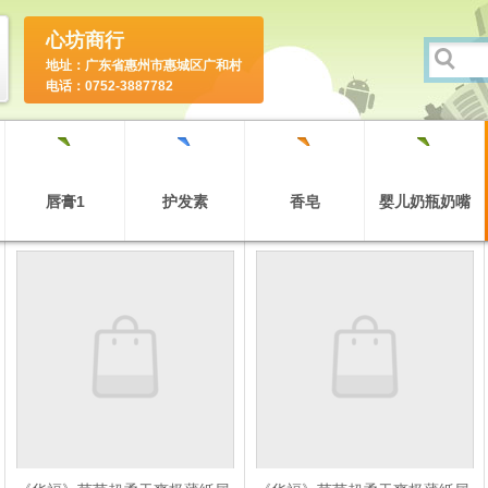
心坊商行
地址：广东省惠州市惠城区广和村
电话：0752-3887782
`
`
`
`
唇膏1
护发素
香皂
婴儿奶瓶奶嘴