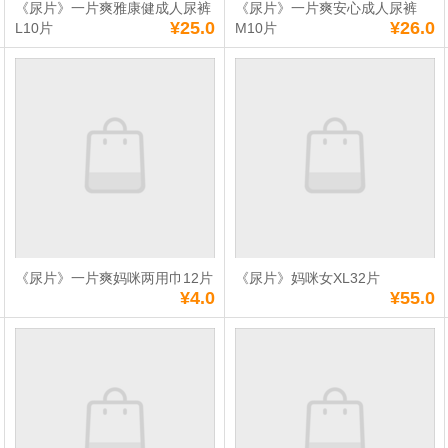
《尿片》一片爽雅康健成人尿裤
《尿片》一片爽安心成人尿裤
满
0
元免费送货
满
0
元免费送货
¥25.0
¥26.0
L10片
M10片
《尿片》一片爽雅
《尿片》一片爽安
康健成人尿裤L10
心成人尿裤M10片
片
单价：
¥25.0
单价：
¥26.0
数量：
数量：
总额：
¥25.0
总额：
¥26.0
加入购物车
立即购买
加入购物车
立即购买
《尿片》一片爽妈咪两用巾12片
《尿片》妈咪女XL32片
满
0
元免费送货
满
0
元免费送货
¥4.0
¥55.0
《尿片》一片爽妈
《尿片》妈咪女
咪两用巾12片
XL32片
单价：
¥4.0
单价：
¥55.0