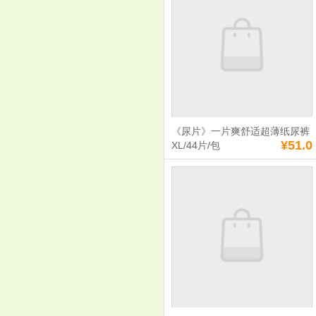
单价：
¥95.0
数量：
总额：
¥95.0
加入购物车
立即购买
《尿片》一片爽舒适超薄纸尿裤
满
0
元免费送货
¥51.0
XL/44片/包
《尿片》一片爽舒
适超薄纸尿裤
XL/44片/包
单价：
¥51.0
数量：
总额：
¥51.0
加入购物车
立即购买