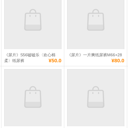
适超薄尿裤S/NB
适超薄尿裤L52大
大太阳
太阳
单价：
¥52.0
单价：
¥54.0
数量：
数量：
总额：
¥52.0
总额：
¥54.0
加入购物车
立即购买
加入购物车
立即购买
《尿片》S56嘘嘘乐〈欢心棉
《尿片》一片爽纸尿裤M66+28
满
0
元免费送货
满
0
元免费送货
¥50.0
¥80.0
柔〉纸尿裤
《尿片》S56嘘嘘
《尿片》一片爽纸
乐〈欢心棉柔〉纸
尿裤M66+28
尿裤
单价：
¥50.0
单价：
¥80.0
数量：
数量：
总额：
¥50.0
总额：
¥80.0
加入购物车
立即购买
加入购物车
立即购买