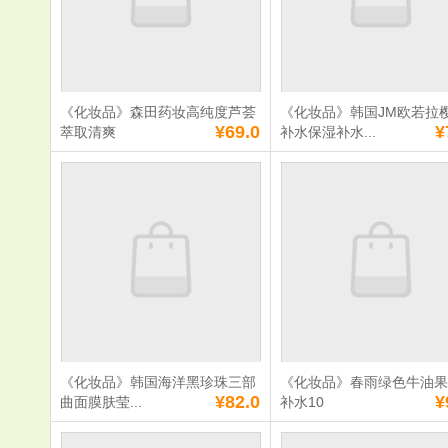
数量：
数量：
总额：
¥87.0
总额：
¥90.0
加入购物车
立即购买
加入购物车
立即购
《化妆品》森田药妆高纯度芦荟
《化妆品》韩国JM欧若拉
满
0
元免费送货
满
0
元免费送货
¥69.0
¥
萃取清爽
补水保湿补水...
《化妆品》森田药
《化妆品》
妆高纯度芦荟萃取
JM欧若拉樱
清爽
水保湿补水
亮肤色10片
单价：
¥69.0
单价：
¥75.0
数量：
数量：
总额：
¥69.0
总额：
¥75.0
加入购物车
立即购买
加入购物车
立即购
《化妆品》韩国海洋黑珍珠三部
《化妆品》春雨绿色牛油
满
0
元免费送货
满
0
元免费送货
¥82.0
¥
曲面膜肤莹...
补水10
《化妆品》韩国海
《化妆品》