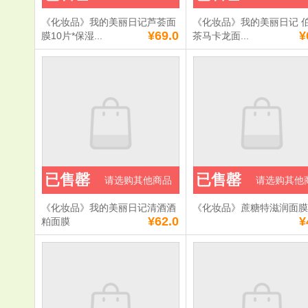
加入购物车
立即购买
加入购物车
立即购
《化妆品》我的美丽日记芦荟面
《化妆品》我的美丽日记 
满
0
元免费送货
满
0
元免费送货
¥69.0
¥
膜10片*保湿...
茶马卡龙面...
已售罄
已售罄
请选购其他商品
请选购其他
《化妆品》我的美丽日记清酒酒
《化妆品》蔗糖特滋润面
¥62.0
¥
粕面膜