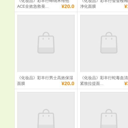
《化妆品》彩丰行蜂纳米维他
《化妆品》彩丰行金金楼
¥20.0
¥
ACE全效急救蚕...
净化面膜
《化妆品》彩丰行
《化妆品》
蜂纳米维他ACE
金金楼梅青
全效急救蚕丝面膜
面膜
单价：
¥20.0
单价：
¥18.0
数量：
数量：
总额：
¥20.0
总额：
¥18.0
加入购物车
立即购买
加入购物车
立即购
《化妆品》彩丰行男士高效保湿
《化妆品》彩丰行蛇毒血
满
0
元免费送货
满
0
元免费送货
¥20.0
¥
面膜
紧致拉提面...
《化妆品》彩丰行
《化妆品》
男士高效保湿面膜
蛇毒血清抗
拉提面膜
单价：
¥20.0
单价：
¥30.0