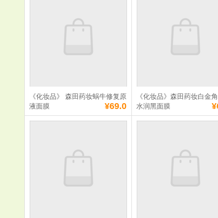
蜜玻尿酸维他命E
PORE去黑
单价：
¥70.0
单价：
¥87.0
数量：
数量：
总额：
¥70.0
总额：
¥87.0
加入购物车
立即购买
加入购物车
立即购
《化妆品》 森田药妆蜗牛修复原
《化妆品》森田药妆白金
满
0
元免费送货
满
0
元免费送货
¥69.0
¥
液面膜
水润黑面膜
《化妆品》 森田
《化妆品》
药妆蜗牛修复原液
妆白金角鲨
面膜
黑面膜
单价：
¥69.0
单价：
¥69.0
数量：
数量：
总额：
¥69.0
总额：
¥69.0
加入购物车
立即购买
加入购物车
立即购