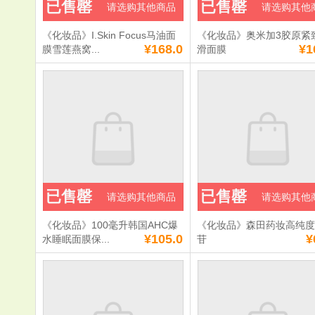
已售罄
已售罄
请选购其他商品
请选购其他
《化妆品》I.Skin Focus马油面
《化妆品》奥米加3胶原紧
¥168.0
¥1
膜雪莲燕窝...
滑面膜
已售罄
已售罄
请选购其他商品
请选购其他
《化妆品》100毫升韩国AHC爆
《化妆品》森田药妆高纯
¥105.0
¥
水睡眠面膜保...
苷