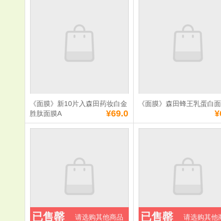
分百营养水
——0030A
单价：
¥55.0
单价：
¥50.0
数量：
数量：
总额：
¥55.0
总额：
¥50.0
加入购物车
立即购买
加入购物车
立即购
《面膜》新10片入森田药妆白金
《面膜》森田蜂王乳蛋白
满
0
元免费送货
满
0
元免费送货
¥69.0
¥
胜肽面膜A
《面膜》新10片
《面膜》森
入森田药妆白金胜
乳蛋白面膜
肽面膜A
单价：
¥69.0
单价：
¥69.0
数量：
数量：
总额：
¥69.0
总额：
¥69.0
已售罄
已售罄
请选购其他商品
请选购其他