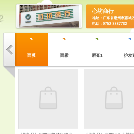
心坊商行
地址：广东省惠州市惠城
电话：0752-3887782
`
`
`
`
`
面奶
面膜
面霜
唇膏1
护发
`
具