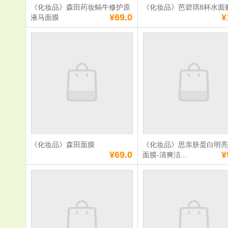
《化妆品》森田药妆蜗牛修护原
《化妆品》芭碧琪8杯水面
满
0
元免费送货
满
0
元免费送货
¥69.0
¥
液马面膜
《化妆品》森田药
《化妆品》
妆蜗牛修护原液马
8杯水面贴膜
面膜
单价：
¥69.0
单价：
¥15.0
数量：
数量：
总额：
¥69.0
总额：
¥15.0
加入购物车
立即购买
加入购物车
立即购
《化妆品》森田面膜
《化妆品》思亲肤蛋白明
满
0
元免费送货
满
0
元免费送货
¥69.0
¥
面膜-清爽洁...
《化妆品》森田面
《化妆品》
膜
蛋白明亮细
膜-清爽洁净
补水美白润
泥125克
单价：
¥69.0
单价：
¥93.0