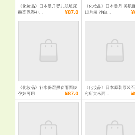
《化妆品》日本曼丹婴儿肌玻尿
《化妆品》日本曼丹 美肌
满
0
元免费送货
满
0
元免费送货
¥87.0
¥
酸高保湿补...
10片装 净白...
《化妆品》日本曼
《化妆品》
丹婴儿肌玻尿酸高
丹 美肌面膜
保湿补水面膜10
装 净白美肌
片粉色
肌肤 补水
单价：
¥87.0
单价：
¥87.0
数量：
数量：
总额：
¥87.0
总额：
¥87.0
加入购物车
立即购买
加入购物车
立即购
《化妆品》补水保湿黑春雨面膜
《化妆品》日本原装原装
满
0
元免费送货
满
0
元免费送货
¥87.0
¥
孕妇可用
究所大米面...
《化妆品》补水保
《化妆品》
湿黑春雨面膜孕妇
装原装石泽
可用
大米面膜毛
大米10片补
湿
单价：
¥87.0
单价：
¥90.0