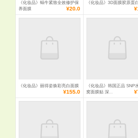
《化妆品》蜗牛紧致全效修护保
《化妆品》3D面膜胶原蛋
满
0
元免费送货
满
0
元免费送货
¥20.0
¥
养面膜
《化妆品》蜗牛紧
《化妆品》3
致全效修护保养面
膜胶原蛋白
膜
单价：
¥20.0
单价：
¥10.0
数量：
数量：
总额：
¥20.0
总额：
¥10.0
加入购物车
立即购买
加入购物车
立即购
《化妆品》丽得姿焕彩亮白面膜
《化妆品》韩国正品 SNP
满
0
元免费送货
满
0
元免费送货
¥155.0
¥
窝面膜贴 深...
《化妆品》丽得姿
《化妆品》
焕彩亮白面膜
品 SNP水库
面膜贴 深层
面膜 美白营
润
单价：
¥155.0
单价：
¥78.0