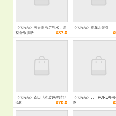
数量：
数量：
总额：
¥69.0
总额：
¥93.0
加入购物车
立即购买
加入购物车
立即购
《化妆品》黑春雨深层补水，调
《化妆品》樱花水光针
满
0
元免费送货
满
0
元免费送货
¥87.0
¥
整舒缓肌肤
《化妆品》黑春雨
《化妆品》
深层补水，调整舒
光针
缓肌肤
单价：
¥87.0
单价：
¥95.0
数量：
数量：
总额：
¥87.0
总额：
¥95.0
加入购物车
立即购买
加入购物车
立即购
《化妆品》森田花蜜玻尿酸维他
《化妆品》yu.r PORE去
满
0
元免费送货
满
0
元免费送货
¥70.0
¥
命E
膜
《化妆品》森田花
《化妆品》yu