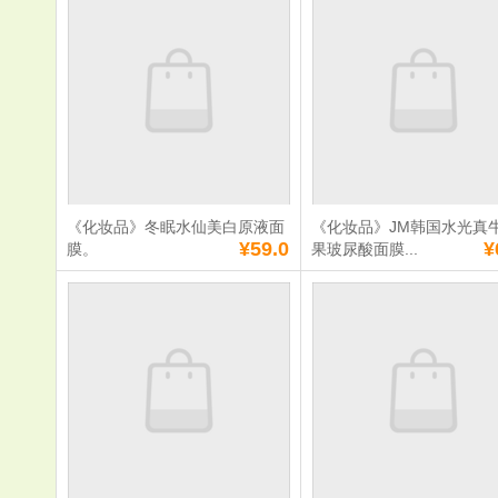
洋黑珍珠三部曲面
色牛油果清
膜肤莹润透白
10
单价：
¥82.0
单价：
¥90.0
数量：
数量：
总额：
¥82.0
总额：
¥90.0
加入购物车
立即购买
加入购物车
立即购
《化妆品》冬眠水仙美白原液面
《化妆品》JM韩国水光真
满
0
元免费送货
满
0
元免费送货
¥59.0
¥
膜。
果玻尿酸面膜...
《化妆品》冬眠水
《化妆品》J
仙美白原液面膜。
国水光真牛
尿酸面膜。
单价：
¥59.0
单价：
¥69.0
数量：
数量：
总额：
¥59.0
总额：
¥69.0