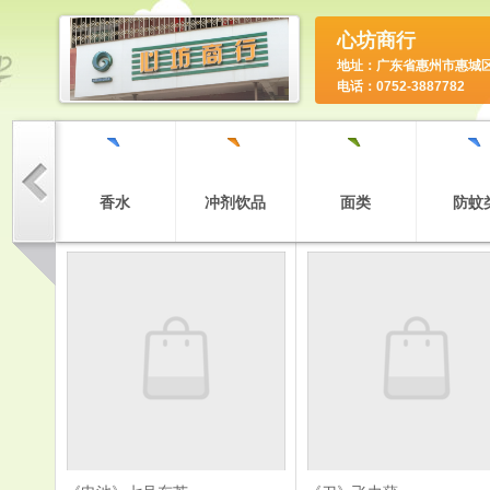
心坊商行
地址：广东省惠州市惠城
电话：0752-3887782
`
`
`
`
`
奶
香水
冲剂饮品
面类
防蚊