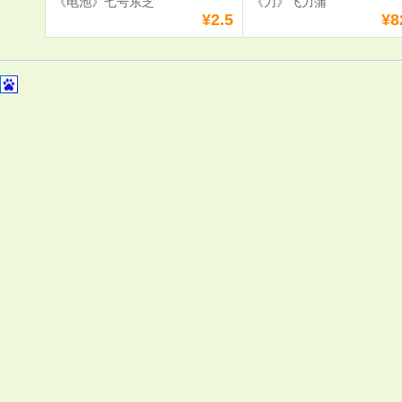
《电池》七号东芝
《刀》飞力蒲
¥2.5
¥8
《电池》七号东芝
《刀》飞力
单价：
¥2.5
单价：
¥820.0
数量：
数量：
总额：
¥2.5
总额：
¥820.0
加入购物车
立即购买
加入购物车
立即购
满
0
元免费送货
满
0
元免费送货